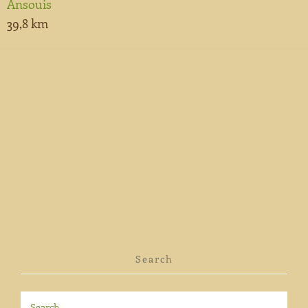
Ansouis
39,8 km
Search
Search