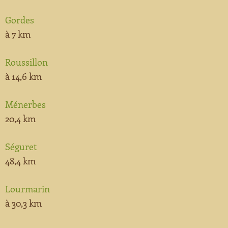
Booking
Gordes
Jardins Remarquables
About us ?
à 7 km
Les Plus Beaux Villages de France
Roussillon
à 14,6 km
Monuments Historiques
Ménerbes
Museums
20,4 km
Villes et Pays d’Art et d’Histoire
Séguret
48,4 km
Lourmarin
à 30,3 km